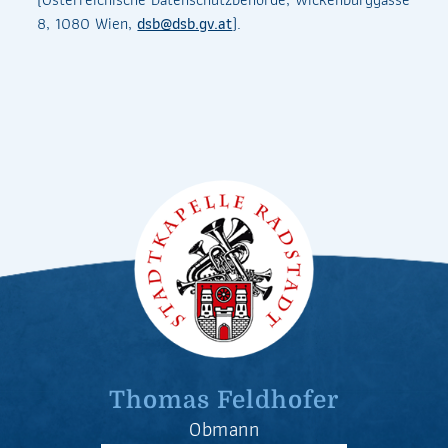
8, 1080 Wien,
dsb@dsb.gv.at
).
Thomas Feldhofer
Obmann