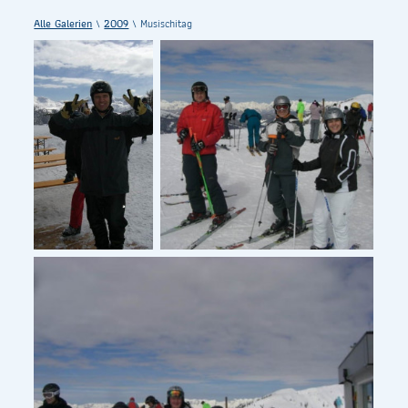
Alle Galerien
\
2009
\ Musischitag